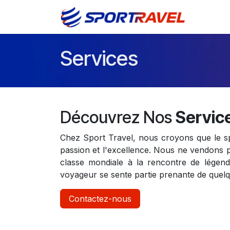
Se rendre au contenu
Accuei
Services
Découvrez Nos
Servic
Chez Sport Travel, nous croyons que le spo
passion et l'excellence. Nous ne vendons p
classe mondiale à la rencontre de légen
voyageur se sente partie prenante de quelqu
Contactez-nous