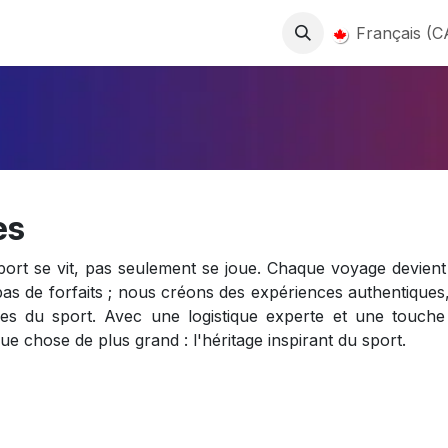
l
Événements
Services
Nouvelles
Médias
Français (C
À propos 
es
rt se vit, pas seulement se joue. Chaque voyage devient u
as de forfaits ; nous créons des expériences authentiques, 
des du sport. Avec une logistique experte et une touch
e chose de plus grand : l'héritage inspirant du sport.